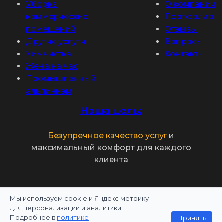
Уборка
О компании
коммерческих
Портфолио
помещений
Отзывы
Другие услуги
Вопросы
Химчистка
Контакты
Жена на час
Промышленный
альпинизм
Наша цель:
Безупречное качество услуг
и
максимальный комфорт для каждого
клиента
Мы используем cookie и Яндекс метрику
Политика конфиденциальности
для персонализации и аналитики.
Подробнее в
политике
Принять
Информация на сайте не является публичной