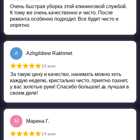
Оценка
5
из 5
Очень быстрая уборка этой клининговой службой.
К тому же очень качественно и чисто. После
ремонта особенно подходит. Все будет чисто и
опрятно.
A
Azhgildiew Rakhmet
10 мая
Оценка
5
из 5
За такую цену и качество, нанимать можно хоть
каждую неделю, кристально чисто, приятно пахнет,
у вас золотые руки! Спасибо большое! 🙏 лучшая в
своем деле!
М
Марина Г.
14 мая
Оценка
5
из 5