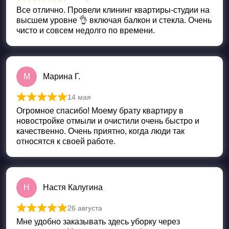
Оценка
5
из 5
Все отлично. Провели клининг квартиры-студии на
высшем уровне 👌 включая балкон и стекла. Очень
чисто и совсем недолго по времени.
М
Марина Г.
14 мая
Оценка
5
из 5
Огромное спасибо! Моему брату квартиру в
новостройке отмыли и очистили очень быстро и
качественно. Очень приятно, когда люди так
относятся к своей работе.
Н
Настя Калугина
26 августа
Оценка
5
из 5
Мне удобно заказывать здесь уборку через