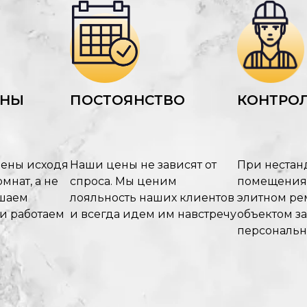
ЕНЫ
ПОСТОЯНСТВО
КОНТРОЛ
цены исходя
Наши цены не зависят от
При нестан
мнат, а не
спроса. Мы ценим
помещения
ышаем
лояльность наших клиентов
элитном рем
 и работаем
и всегда идем им навстречу
объектом з
персональ