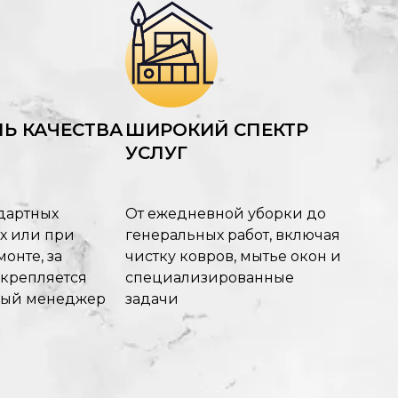
Ь КАЧЕСТВА
ШИРОКИЙ СПЕКТР
УСЛУГ
дартных
От ежедневной уборки до
х или при
генеральных работ, включая
онте, за
чистку ковров, мытье окон и
акрепляется
специализированные
ный менеджер
задачи