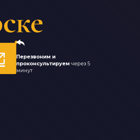
ске
Перезвоним и
проконсультируем
через 5
минут