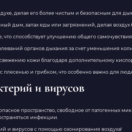
здухе, делая его более чистым и безопасным для ды
ачный дым, запах еды или загрязнений, делая возду
, что способствует улучшению общего самочувствия
олеваний органов дыхания за счет уменьшения колич
свежению кожи благодаря дополнительному кислоро
с плесенью и грибком, что особенно важно для люд
ктерий и вирусов
пасное пространство, свободное от патогенных мик
остраняться инфекции.
рий и вирусов с помощью озонирования воздуха!